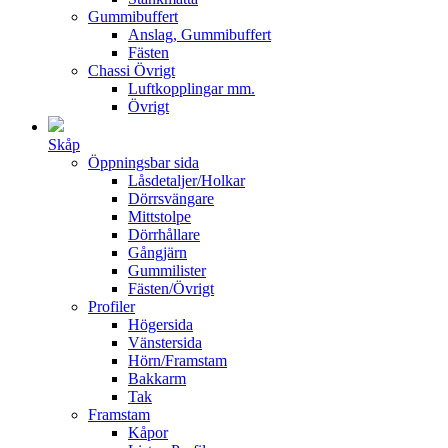
Gummibuffert
Anslag, Gummibuffert
Fästen
Chassi Övrigt
Luftkopplingar mm.
Övrigt
Skåp
Öppningsbar sida
Låsdetaljer/Holkar
Dörrsvängare
Mittstolpe
Dörrhållare
Gångjärn
Gummilister
Fästen/Övrigt
Profiler
Högersida
Vänstersida
Hörn/Framstam
Bakkarm
Tak
Framstam
Kåpor