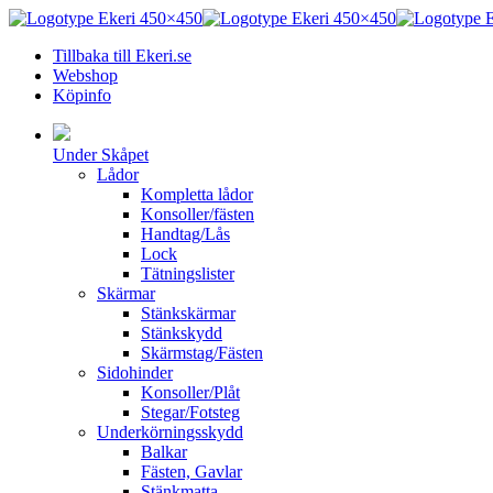
Tillbaka till Ekeri.se
Webshop
Köpinfo
Under Skåpet
Lådor
Kompletta lådor
Konsoller/fästen
Handtag/Lås
Lock
Tätningslister
Skärmar
Stänkskärmar
Stänkskydd
Skärmstag/Fästen
Sidohinder
Konsoller/Plåt
Stegar/Fotsteg
Underkörningsskydd
Balkar
Fästen, Gavlar
Stänkmatta