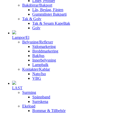
Lister, Profiler
Bakdörrar/Bakport
Lås, Beslag, Fästen
Gummilister Bakparti
Tak & Golv
Tak & Sesam Kapelltak
Golv
Lampor/El
Belysning/Reflexer
Sidomarkering
Breddmarkering
Bakljus
Innerbelysning
Lampbalk
Kontakter/Kablar
Nato/Iso
VBG
LAST
Surrning
Spännband
Surrskena
Ekeload
Bommar & Tillbehör