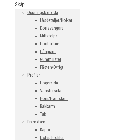
Skåp
Öppningsbar sida
Låsdetaljer/Holkar
Dörrsvängare
Mittstolpe
Dörrhållare
Gångjärn
Gummilister
Fästen/Övrigt
Profiler
Högersida
Vänstersida
Hörn/Framstam
Bakkarm
Tak
Framstam
Kåpor
Lister, Profiler