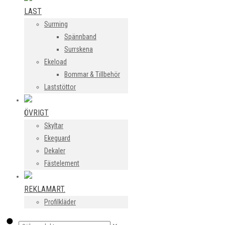
LAST
Surrning
Spännband
Surrskena
Ekeload
Bommar & Tillbehör
Laststöttor
ÖVRIGT
Skyltar
Ekeguard
Dekaler
Fästelement
REKLAMART.
Profilkläder