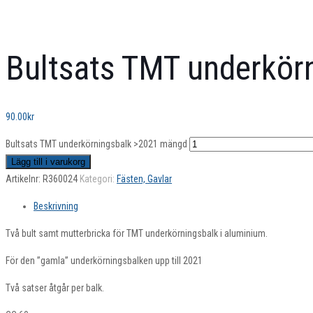
Bultsats TMT underkör
90.00
kr
Bultsats TMT underkörningsbalk >2021 mängd
Lägg till i varukorg
Artikelnr:
R360024
Kategori:
Fästen, Gavlar
Beskrivning
Två bult samt mutterbricka för TMT underkörningsbalk i aluminium.
För den ”gamla” underkörningsbalken upp till 2021
Två satser åtgår per balk.