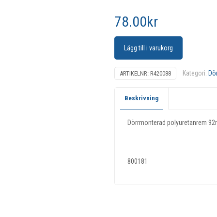
78.00
kr
Lägg till i varukorg
Kategori:
Dör
ARTIKELNR:
R420088
Beskrivning
Dörrmonterad polyuretanrem 9
800181