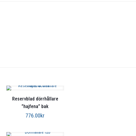
Reservblad dörrhållare
”hajfena” bak
776.00
kr