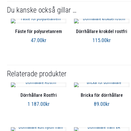
Du kanske också gillar …
Fäste för polyuretanrem
Dörrhållare krokdel rostfri
47.00
kr
115.00
kr
Relaterade produkter
Dörrhållare Rostfri
Bricka för dörrhållare
1 187.00
kr
89.00
kr