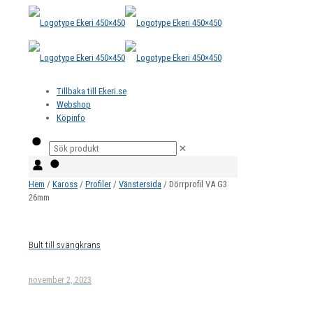
Tillbaka till Ekeri.se
Webshop
Köpinfo
✕
Hem
/
Kaross
/
Profiler
/
Vänstersida
/ Dörrprofil VA G3
26mm
Bult till svängkrans
november 2, 2023