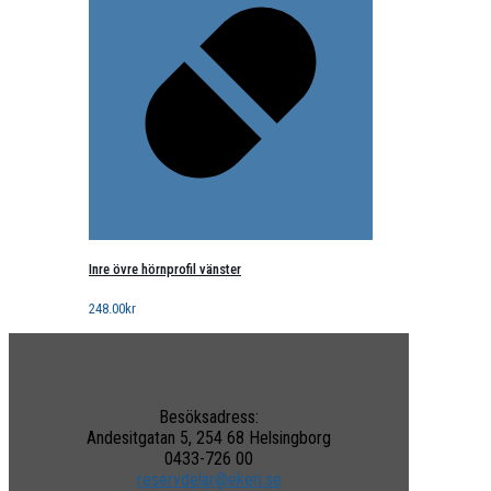
Inre övre hörnprofil vänster
248.00
kr
Besöksadress:
Andesitgatan 5, 254 68 Helsingborg
0433-726 00
reservdelar@ekeri.se