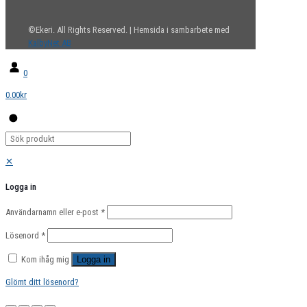
©Ekeri. All Rights Reserved. | Hemsida i sambarbete med
KalbyNet AB
0
0.00kr
✕
Logga in
Användarnamn eller e-post
*
Lösenord
*
Kom ihåg mig
Logga in
Glömt ditt lösenord?