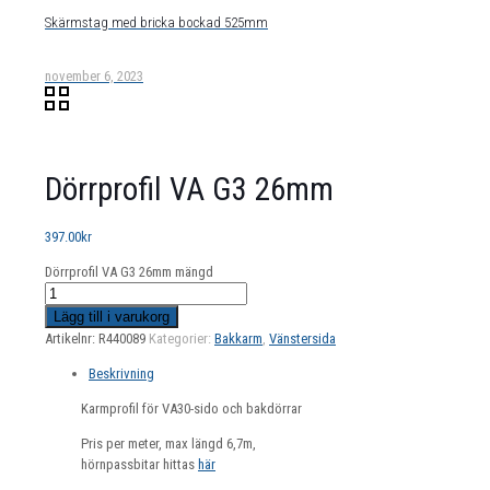
Skärmstag med bricka bockad 525mm
november 6, 2023
Dörrprofil VA G3 26mm
397.00
kr
Dörrprofil VA G3 26mm mängd
Lägg till i varukorg
Artikelnr:
R440089
Kategorier:
Bakkarm
,
Vänstersida
Beskrivning
Karmprofil för VA30-sido och bakdörrar
Pris per meter, max längd 6,7m,
hörnpassbitar hittas
här