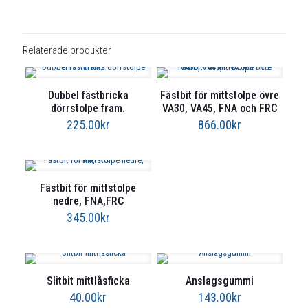
Relaterade produkter
Dubbel fästbricka
Fästbit för mittstolpe övre
dörrstolpe fram.
VA30, VA45, FNA och FRC
225.00
kr
866.00
kr
Fästbit för mittstolpe
nedre, FNA,FRC
345.00
kr
Slitbit mittlåsficka
Anslagsgummi
40.00
kr
143.00
kr