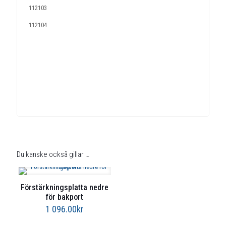
112103
112104
Du kanske också gillar …
Förstärkningsplatta nedre
för bakport
1 096.00
kr