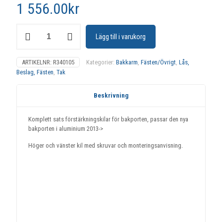
1 556.00
kr
Förstärkningskilar
Lägg till i varukorg
för
bakport,
sats
ARTIKELNR:
R340105
Kategorier:
Bakkarm
,
Fästen/Övrigt
,
Lås,
mängd
Beslag, Fästen
,
Tak
Beskrivning
Komplett sats förstärkningskilar för bakporten, passar den nya
bakporten i aluminium 2013->
Höger och vänster kil med skruvar och monteringsanvisning.