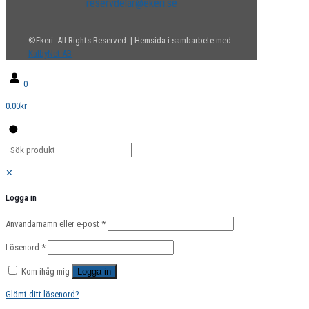
reservdelar@ekeri.se
©Ekeri. All Rights Reserved. | Hemsida i sambarbete med
KalbyNet AB
0
0.00kr
✕
Logga in
Användarnamn eller e-post
*
Lösenord
*
Kom ihåg mig
Logga in
Glömt ditt lösenord?