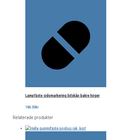
Lampfäste sidomarkering bilskåp bakre höger
186.00
kr
Relaterade produkter