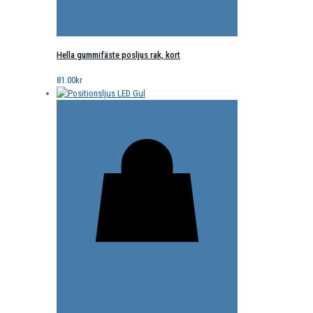
Hella gummifäste posljus rak, kort
81.00
kr