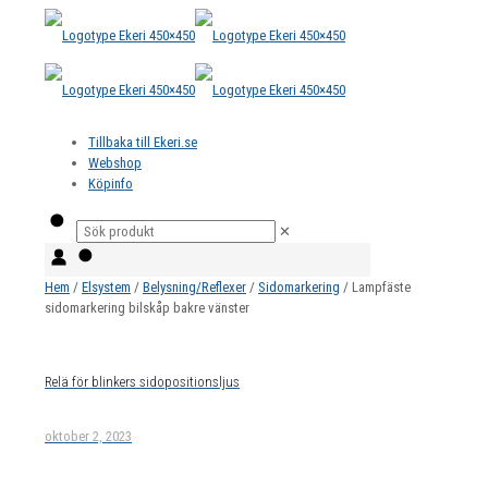
Tillbaka till Ekeri.se
Webshop
Köpinfo
✕
Hem
/
Elsystem
/
Belysning/Reflexer
/
Sidomarkering
/ Lampfäste
sidomarkering bilskåp bakre vänster
Relä för blinkers sidopositionsljus
oktober 2, 2023