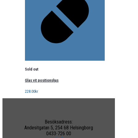
Sold out
Glas vit positionsljus
228.00
kr
Besöksadress:
Andesitgatan 5, 254 68 Helsingborg
0433-726 00