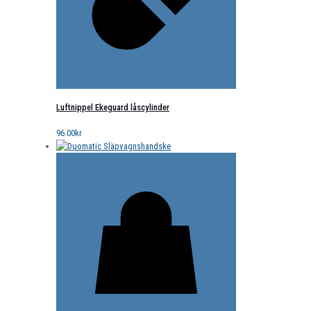
Luftnippel Ekeguard låscylinder
96.00
kr