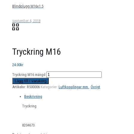
Blindplugg M16x1.5
september 4, 2018
Tryckring M16
24.00
kr
Tryckring M16 mängd
Lägg till i varukorg
Artikelnr:
R500006
Kategorier:
Luftkopplingar mm.
,
Övrigt
Beskrivning
Tryckring
8204673