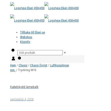
Tillbaka till Ekeri.se
Webshop
Köpinfo
✕
Hem
/
Chassi
/
Chassi Övrigt
/
Luftkopplingar
mm.
/ Tryckring M16
Kabelskydd lampbalk
september 4, 2018