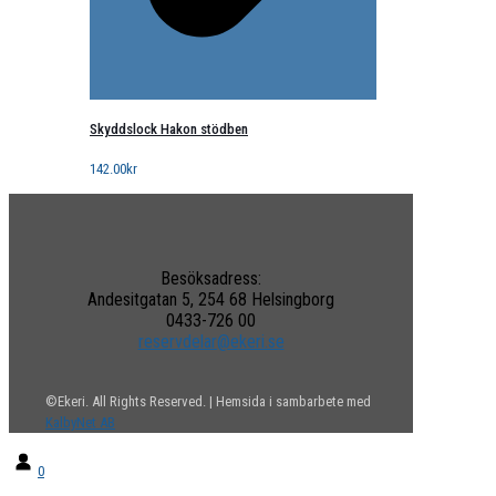
Skyddslock Hakon stödben
142.00
kr
Besöksadress:
Andesitgatan 5, 254 68 Helsingborg
0433-726 00
reservdelar@ekeri.se
©Ekeri. All Rights Reserved. | Hemsida i sambarbete med
KalbyNet AB
0