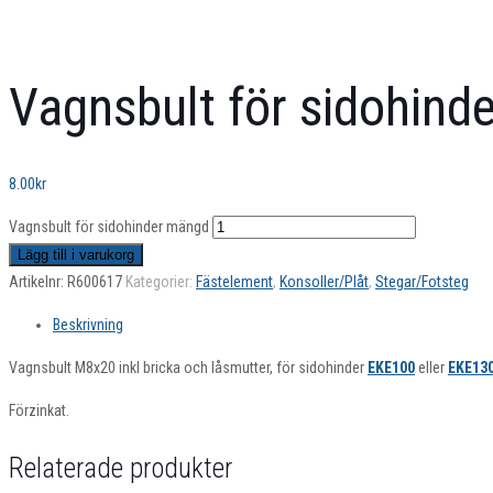
Vagnsbult för sidohinde
8.00
kr
Vagnsbult för sidohinder mängd
Lägg till i varukorg
Artikelnr:
R600617
Kategorier:
Fästelement
,
Konsoller/Plåt
,
Stegar/Fotsteg
Beskrivning
Vagnsbult M8x20 inkl bricka och låsmutter, för sidohinder
EKE100
eller
EKE13
Förzinkat.
Relaterade produkter