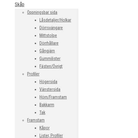
Skåp
Öppningsbar sida
Låsdetaljer/Holkar
Dörrsvängare
Mittstolpe
Dörrhållare
Gångjärn
Gummilister
Fästen/Övrigt
Profiler
Högersida
Vänstersida
Hörn/Framstam
Bakkarm
Tak
Framstam
Kåpor
Lister, Profiler