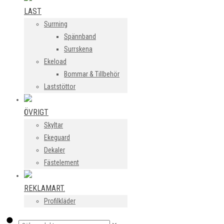
LAST
Surrning
Spännband
Surrskena
Ekeload
Bommar & Tillbehör
Laststöttor
ÖVRIGT
Skyltar
Ekeguard
Dekaler
Fästelement
REKLAMART.
Profilkläder