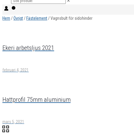
✕
Hem
/
Övrigt
/
Fästelement
/ Vagnsbult för sidohinder
Ekeri arbetsljus 2021
februari 4, 2021
Hattprofil 75mm aluminium
mars 5, 2021