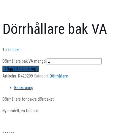
Dörrhållare bak VA
1 595.00
kr
Dörrhållare bak VA mängd
Lägg till i varukorg
Artikelnr:
R420209
Kategori:
Dörrhållare
Beskrivning
Dörrhållare för bakre dörrpaket.
Ny modell, en fästbult