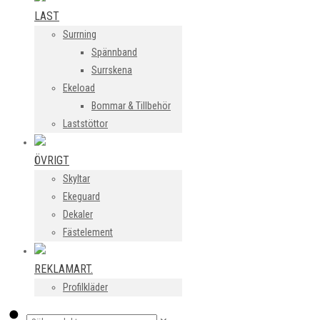
LAST
Surrning
Spännband
Surrskena
Ekeload
Bommar & Tillbehör
Laststöttor
ÖVRIGT
Skyltar
Ekeguard
Dekaler
Fästelement
REKLAMART.
Profilkläder