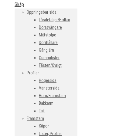
Skåp
Öppningsbar sida
Låsdetaljer/Holkar
Dörrsvängare
Mittstolpe
Dörrhållare
Gångjärn
Gummilister
Fästen/Övrigt
Profiler
Högersida
Vänstersida
Hörn/Framstam
Bakkarm
Tak
Framstam
Kåpor
Lister, Profiler